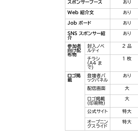
スポンサーブース
あり
Web 紹介文
あり
Job ボード
あり
SNS スポンサー紹
あり
介
参加者
封入ノベ
2 品
向け配
ルティ
布物
チラシ
1 枚
(A4 ま
で)
ロゴ掲
登壇者バ
あり
載
ックパネル
配信画面
大
ロゴ掲載
大
(印刷物)
公式サイト
特大
オープニン
特大
グスライド